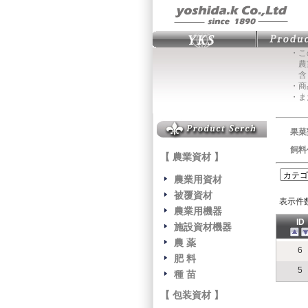
・こ
農業
含
・商
・ま
果菜
飼料
【 農業資材 】
農業用資材
被覆資材
表示件
農業用機器
ID
施設資材機器
農 薬
6
肥 料
5
種 苗
【 包装資材 】