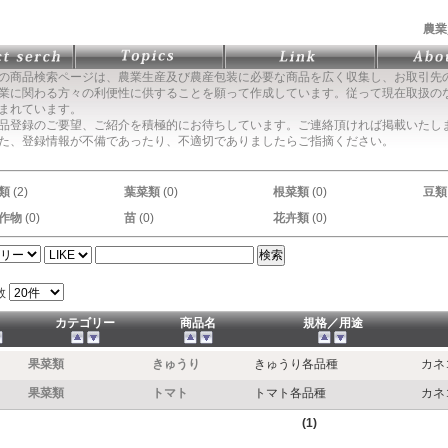
農業
の商品検索ページは、農業生産及び農産包装に必要な商品を広く収集し、お取引先
に関わる方々の利便性に供することを願って作成しています。従って現在取扱の
まれています。
品登録のご要望、ご紹介を積極的にお待ちしています。ご連絡頂ければ掲載いたし
た、登録情報が不備であったり、不適切でありましたらご指摘ください。
類
(2)
葉菜類
(0)
根菜類
(0)
豆類
作物
(0)
苗
(0)
花卉類
(0)
数
カテゴリー
商品名
規格／用途
果菜類
きゅうり
きゅうり各品種
カネ
果菜類
トマト
トマト各品種
カネ
(1)