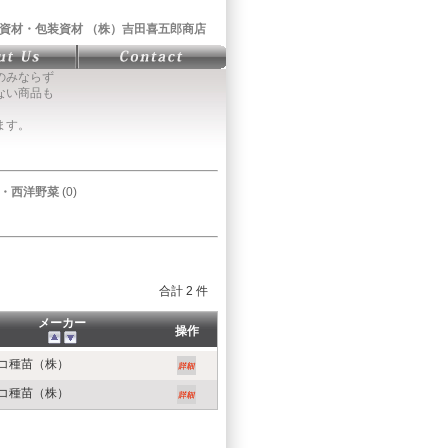
資材・包装資材 （株）吉田喜五郎商店
のみならず
ない商品も
ます。
・西洋野菜
(0)
合計 2 件
メーカー
操作
コ種苗（株）
コ種苗（株）