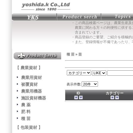
・この商品検索ページは、農業生産及
農業に関わる方々の利便性に供する
含まれています。
・商品登録のご要望、ご紹介を積極的
・また、登録情報が不備であったり、
種 苗
» 苗
【 農業資材 】
農業用資材
被覆資材
表示件数
農業用機器
ID
カテゴリー
施設資材機器
農 薬
肥 料
種 苗
【 包装資材 】