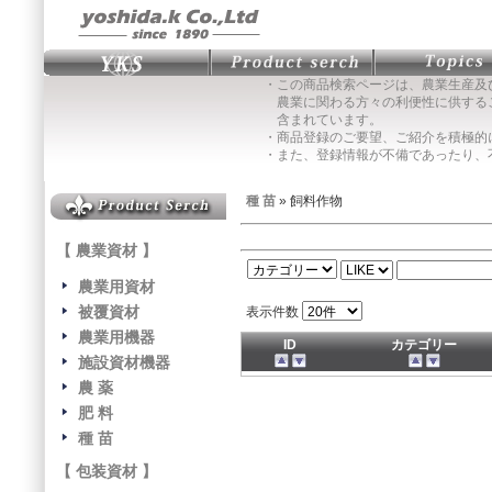
・この商品検索ページは、農業生産及
農業に関わる方々の利便性に供する
含まれています。
・商品登録のご要望、ご紹介を積極的
・また、登録情報が不備であったり、
種 苗
» 飼料作物
【 農業資材 】
農業用資材
被覆資材
表示件数
農業用機器
ID
カテゴリー
施設資材機器
農 薬
肥 料
種 苗
【 包装資材 】