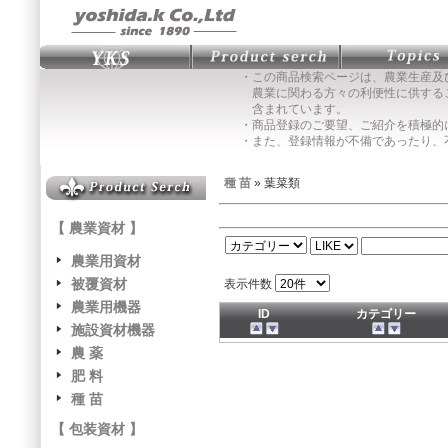
・この商品検索ページは、農業生産及
農業に関わる方々の利便性に供する
含まれています。
・商品登録のご要望、ご紹介を積極的
・また、登録情報が不備であったり、
種 苗
» 葉菜類
【 農業資材 】
農業用資材
被覆資材
表示件数
農業用機器
ID
カテゴリー
施設資材機器
農 薬
肥 料
種 苗
【 包装資材 】