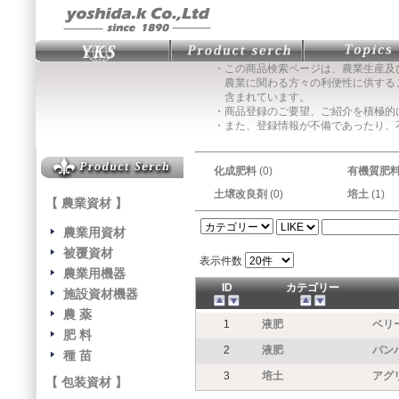
・この商品検索ページは、農業生産及
農業に関わる方々の利便性に供する
含まれています。
・商品登録のご要望、ご紹介を積極的
・また、登録情報が不備であったり、
化成肥料
(0)
有機質肥
土壌改良剤
(0)
培土
(1)
【 農業資材 】
農業用資材
被覆資材
表示件数
農業用機器
ID
カテゴリー
施設資材機器
農 薬
1
液肥
ベリ
肥 料
2
液肥
バン
種 苗
3
培土
アグ
【 包装資材 】