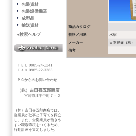
包装資材
包装設備機器
成型品
輸送資材
商品カタログ
●検索ヘルプ
規格／用途
水稲
メーカー
日本農薬（株）
備考
ＴＥＬ 0985-24-1241
ＦＡＸ 0985-22-3383
ＰＣからのお問い合わせ
（株）吉田喜五郎商店
宮崎市江平中町７－２
（株）吉田喜五郎商店では、
従業員が仕事と子育てを両立
し、また、全従業員が働きや
すい職場環境をつくるため、
行動計画を策定しました。