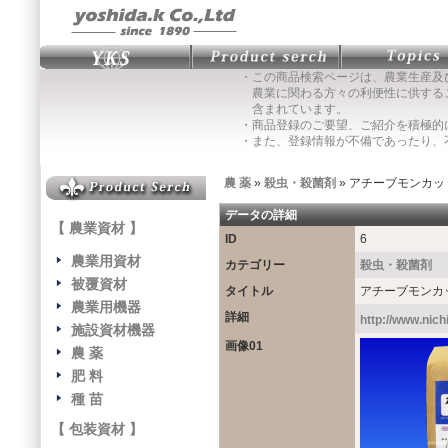
・この商品検索ページは、農業生産及
農業に関わる方々の利便性に供する
含まれています。
・商品登録のご要望、ご紹介を積極的
・また、登録情報が不備であったり、
農 薬
»
殺虫・殺菌剤
» アチーブモンカ
データの詳細
【 農業資材 】
ID
6
農業用資材
カテゴリー
殺虫・殺菌剤
被覆資材
タイトル
アチーブモンカ
農業用機器
詳細
http://www.nich
施設資材機器
画像01
農 薬
肥 料
種 苗
【 包装資材 】