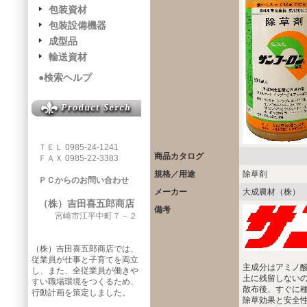
包装資材
包装設備機器
成型品
輸送資材
●検索ヘルプ
ＴＥＬ 0985-24-1241
商品カタログ
ＦＡＸ 0985-22-3383
規格／用途
除草剤
ＰＣからのお問い合わせ
メーカー
大成農材（株）
（株）吉田喜五郎商店
備考
宮崎市江平中町７－２
（株）吉田喜五郎商店では、
従業員が仕事と子育てを両立
主成分はアミノ
し、また、全従業員が働きや
土に残留しない
すい職場環境をつくるため、
散布後、すぐに
行動計画を策定しました。
除草効果と安全