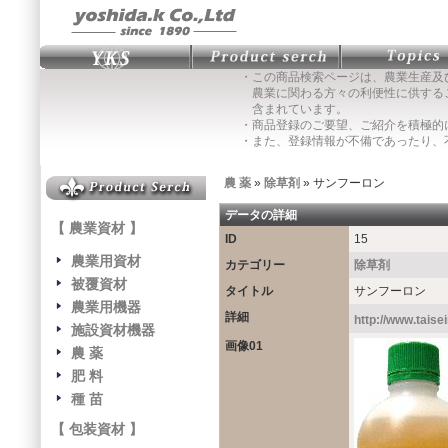
・この商品検索ページは、農業生産及
農業に関わる方々の利便性に供する
含まれています。
・商品登録のご要望、ご紹介を積極的
・また、登録情報が不備であったり、
農 薬
»
除草剤
» サンフーロン
データの詳細
【 農業資材 】
ID
15
農業用資材
カテゴリー
除草剤
被覆資材
タイトル
サンフーロン
農業用機器
詳細
http://www.taise
施設資材機器
画像01
農 薬
肥 料
種 苗
【 包装資材 】