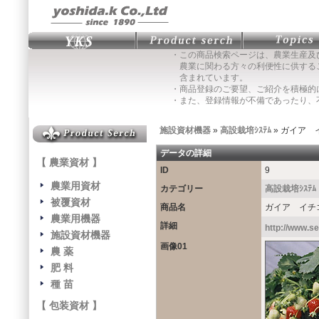
・この商品検索ページは、農業生産及
農業に関わる方々の利便性に供する
含まれています。
・商品登録のご要望、ご紹介を積極的
・また、登録情報が不備であったり、
施設資材機器
»
高設栽培ｼｽﾃﾑ
» ガイア 
データの詳細
【 農業資材 】
ID
9
農業用資材
カテゴリー
高設栽培ｼｽﾃﾑ
被覆資材
商品名
ガイア イチ
農業用機器
詳細
http://www.se
施設資材機器
画像01
農 薬
肥 料
種 苗
【 包装資材 】