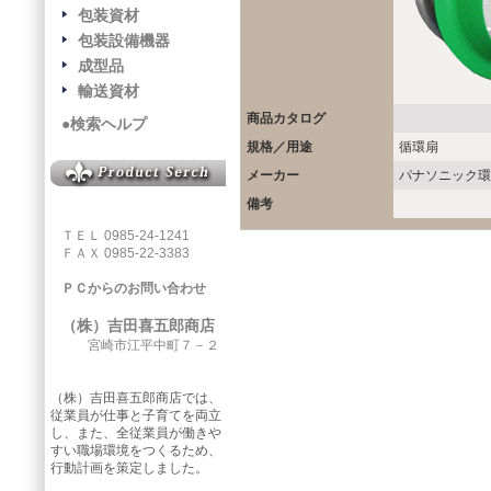
包装資材
包装設備機器
成型品
輸送資材
商品カタログ
●検索ヘルプ
規格／用途
循環扇
メーカー
パナソニック環
備考
ＴＥＬ 0985-24-1241
ＦＡＸ 0985-22-3383
ＰＣからのお問い合わせ
（株）吉田喜五郎商店
宮崎市江平中町７－２
（株）吉田喜五郎商店では、
従業員が仕事と子育てを両立
し、また、全従業員が働きや
すい職場環境をつくるため、
行動計画を策定しました。