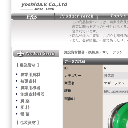
・この商品検索ページは、農業生産及
農業に関わる方々の利便性に供する
含まれています。
・商品登録のご要望、ご紹介を積極的
・また、登録情報が不備であったり、
施設資材機器
»
換気扇
» マザーファン
データの詳細
【 農業資材 】
ID
6
農業用資材
カテゴリー
換気扇
被覆資材
商品名
マザーファン
農業用機器
詳細
http://panason
施設資材機器
画像01
農 薬
肥 料
種 苗
【 包装資材 】