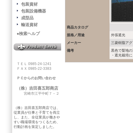
包装資材
包装設備機器
成型品
輸送資材
商品カタログ
●検索ヘルプ
規格／用途
外張遮光
メーカー
三菱樹脂アグ
備考
黒色で梨地の
・遮光栽培に
ＴＥＬ 0985-24-1241
ＦＡＸ 0985-22-3383
ＰＣからのお問い合わせ
（株）吉田喜五郎商店
宮崎市江平中町７－２
（株）吉田喜五郎商店では、
従業員が仕事と子育てを両立
し、また、全従業員が働きや
すい職場環境をつくるため、
行動計画を策定しました。