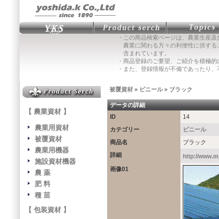
・この商品検索ページは、農業生産及
農業に関わる方々の利便性に供する
含まれています。
・商品登録のご要望、ご紹介を積極的
・また、登録情報が不備であったり、
被覆資材
»
ビニール
» ブラック
データの詳細
【 農業資材 】
ID
14
農業用資材
カテゴリー
ビニール
被覆資材
商品名
ブラック
農業用機器
詳細
http://www.m
施設資材機器
画像01
農 薬
肥 料
種 苗
【 包装資材 】