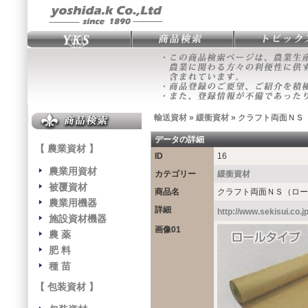
輸送資材
»
緩衝資材
» クラフト両面ＮＳ
データの詳細
【 農業資材 】
ID
16
農業用資材
カテゴリー
緩衝資材
被覆資材
商品名
クラフト両面ＮＳ（ロー
農業用機器
詳細
http://www.sekisui.co.j
施設資材機器
画像01
農 薬
肥 料
種 苗
【 包装資材 】