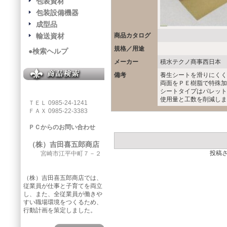
包装資材
包装設備機器
成型品
輸送資材
商品カタログ
規格／用途
●検索ヘルプ
メーカー
積水テクノ商事西日本
備考
養生シートを滑りにくくす
両面をＰＥ樹脂で特殊加
シートタイプはパレット
使用量と工数を削減しま
ＴＥＬ 0985-24-1241
ＦＡＸ 0985-22-3383
ＰＣからのお問い合わせ
（株）吉田喜五郎商店
投稿
宮崎市江平中町７－２
（株）吉田喜五郎商店では、
従業員が仕事と子育てを両立
し、また、全従業員が働きや
すい職場環境をつくるため、
行動計画を策定しました。