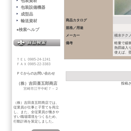
包装資材
包装設備機器
成型品
商品カタログ
輸送資材
規格／用途
●検索ヘルプ
メーカー
積水テク
備考
軽量で緩
熱罫線入
使えば、
ＴＥＬ 0985-24-1241
ＦＡＸ 0985-22-3383
ＰＣからのお問い合わせ
（株）吉田喜五郎商店
投稿
宮崎市江平中町７－２
（株）吉田喜五郎商店では、
従業員が仕事と子育てを両立
し、また、全従業員が働きや
すい職場環境をつくるため、
行動計画を策定しました。