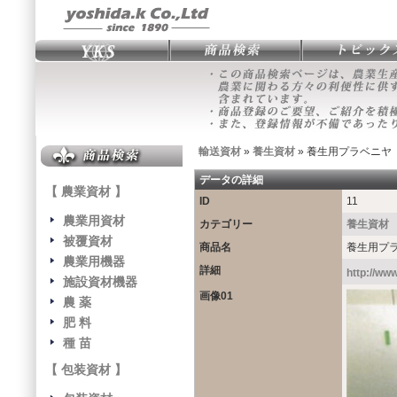
輸送資材
»
養生資材
» 養生用プラベニヤ
データの詳細
【 農業資材 】
ID
11
農業用資材
カテゴリー
養生資材
被覆資材
商品名
養生用プ
農業用機器
詳細
http://www
施設資材機器
画像01
農 薬
肥 料
種 苗
【 包装資材 】