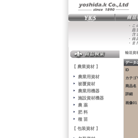
輸送資
データ
【 農業資材 】
ID
農業用資材
カテゴ
被覆資材
商品名
農業用機器
詳細
施設資材機器
画像01
農 薬
肥 料
種 苗
【 包装資材 】