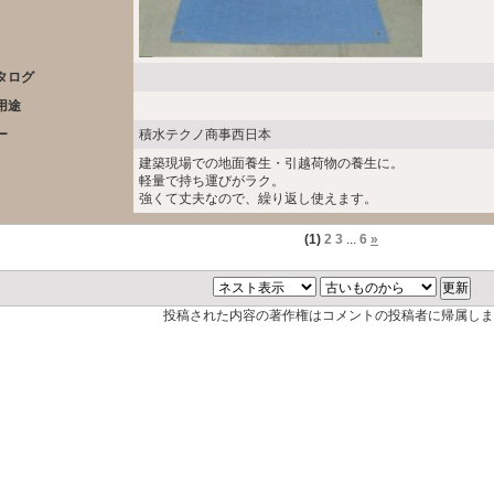
タログ
用途
ー
積水テクノ商事西日本
建築現場での地面養生・引越荷物の養生に。
軽量で持ち運びがラク。
強くて丈夫なので、繰り返し使えます。
(1)
2
3
...
6
»
投稿された内容の著作権はコメントの投稿者に帰属しま