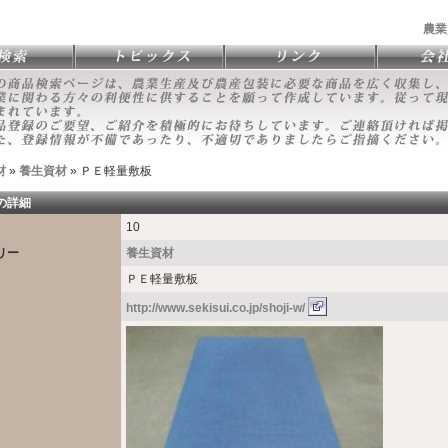
農業
材
»
養生資材
» ＰＥ軽量敷板
の詳細
10
リー
養生資材
ＰＥ軽量敷板
http://www.sekisui.co.jp/shoji-w/