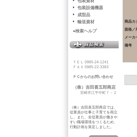
包装資材
包装設備機器
成型品
輸送資材
商品カ
規格／
●検索ヘルプ
メーカ
備考
ＴＥＬ 0985-24-1241
ＦＡＸ 0985-22-3383
ＰＣからのお問い合わせ
（株）吉田喜五郎商店
宮崎市江平中町７－２
（株）吉田喜五郎商店では、
従業員が仕事と子育てを両立
し、また、全従業員が働きや
すい職場環境をつくるため、
行動計画を策定しました。