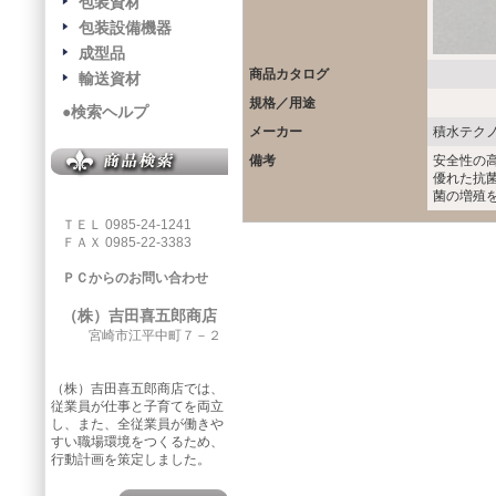
包装資材
包装設備機器
成型品
商品カタログ
輸送資材
規格／用途
●検索ヘルプ
メーカー
積水テク
備考
安全性の
優れた抗
菌の増殖
ＴＥＬ 0985-24-1241
ＦＡＸ 0985-22-3383
ＰＣからのお問い合わせ
（株）吉田喜五郎商店
宮崎市江平中町７－２
（株）吉田喜五郎商店では、
従業員が仕事と子育てを両立
し、また、全従業員が働きや
すい職場環境をつくるため、
行動計画を策定しました。