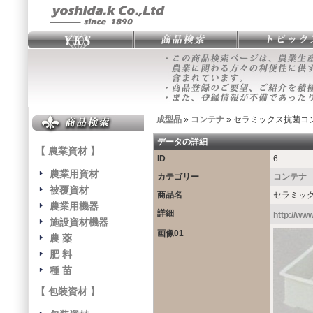
成型品
»
コンテナ
» セラミックス抗菌コ
データの詳細
【 農業資材 】
ID
6
農業用資材
カテゴリー
コンテナ
被覆資材
商品名
セラミッ
農業用機器
詳細
http://www
施設資材機器
画像01
農 薬
肥 料
種 苗
【 包装資材 】