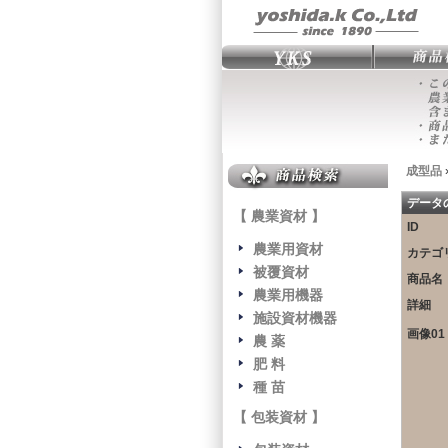
成型品
データ
【 農業資材 】
ID
農業用資材
カテゴ
被覆資材
商品名
農業用機器
詳細
施設資材機器
画像01
農 薬
肥 料
種 苗
【 包装資材 】