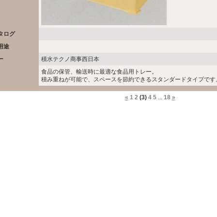
タログ
用途
ー
積水テクノ商事西日本
食品の保管、輸送時に最適な食品用トレー。
積み重ねが可能で、スペースを節約できるスタンダードタイプです
«
1
2
(3)
4
5
...
18
»