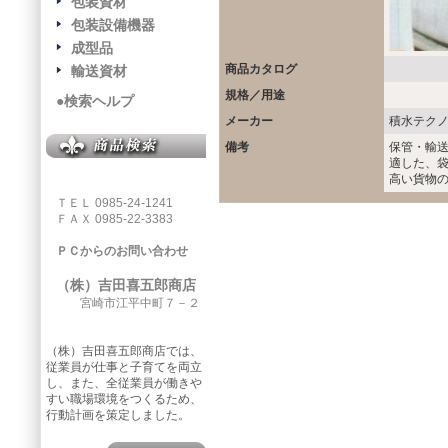
包装資材
包装設備機器
成型品
商品カタログ
輸送資材
規格／用途
●検索ヘルプ
メーカー
積水テク
備考
保管・輸
適した、
高い貨物
ＴＥＬ 0985-24-1241
ＦＡＸ 0985-22-3383
ＰＣからのお問い合わせ
（株）吉田喜五郎商店
宮崎市江平中町７－２
（株）吉田喜五郎商店では、
従業員が仕事と子育てを両立
し、また、全従業員が働きや
すい職場環境をつくるため、
行動計画を策定しました。