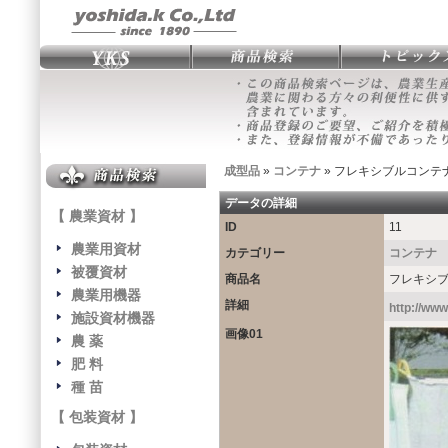
成型品
»
コンテナ
» フレキシブルコンテ
データの詳細
【 農業資材 】
ID
11
農業用資材
カテゴリー
コンテナ
被覆資材
商品名
フレキシ
農業用機器
詳細
http://www
施設資材機器
画像01
農 薬
肥 料
種 苗
【 包装資材 】