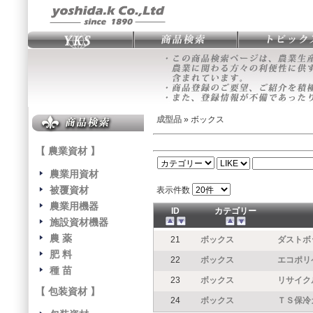
成型品
» ボックス
【 農業資材 】
農業用資材
被覆資材
表示件数
農業用機器
ID
カテゴリー
施設資材機器
農 薬
21
ボックス
ダストボ
肥 料
22
ボックス
エコポリ
種 苗
23
ボックス
リサイク
【 包装資材 】
24
ボックス
ＴＳ保冷