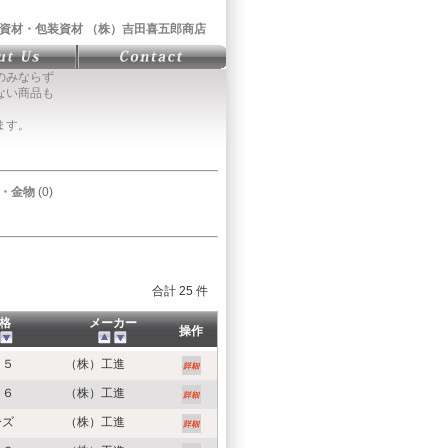
資材・包装資材 （株）吉田喜五郎商店
のみならず
ない商品も
ます。
・金物
(0)
合計 25 件
格
メーカー
操作
３５
（株）工進
４６
（株）工進
ーズ
（株）工進