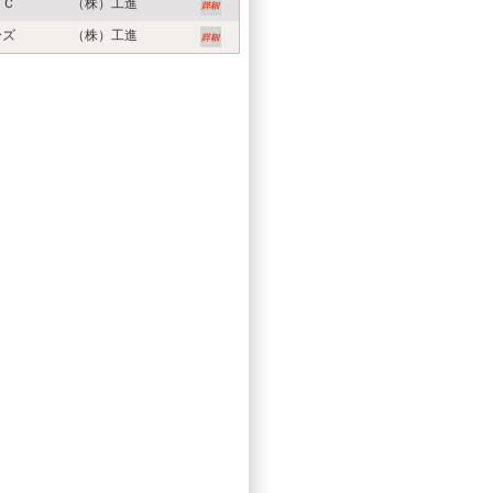
５Ｃ
（株）工進
ーズ
（株）工進