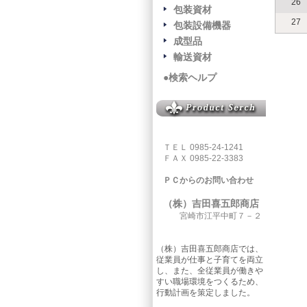
26
包装資材
27
包装設備機器
成型品
輸送資材
●検索ヘルプ
ＴＥＬ 0985-24-1241
ＦＡＸ 0985-22-3383
ＰＣからのお問い合わせ
（株）吉田喜五郎商店
宮崎市江平中町７－２
（株）吉田喜五郎商店では、
従業員が仕事と子育てを両立
し、また、全従業員が働きや
すい職場環境をつくるため、
行動計画を策定しました。