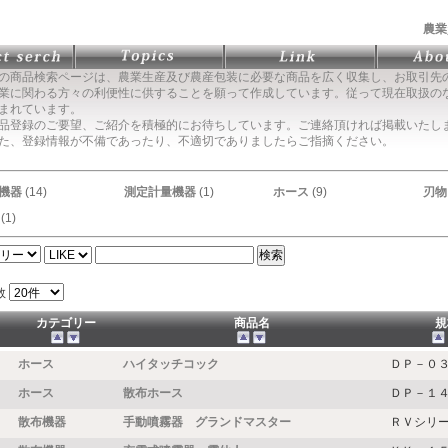
農業
の商品検索ページは、農業生産及び農産包装に必要な商品を広く収集し、お取引先
に関わる方々の利便性に供することを願って作成しています。従って現在取扱の
まれています。
品登録のご要望、ご紹介を積極的にお待ちしています。ご連絡頂ければ掲載いたし
た、登録情報が不備であったり、不適切でありましたらご指摘ください。
機器
(14)
測定計量機器
(1)
ホース
(9)
刃物
(1)
数
カテゴリー
商品名
規
ホース
ハイタッチコック
ＤＰ－０
ホース
散布ホース
ＤＰ－１
散布機器
手動噴霧器 グランドマスター
ＲＶシリ