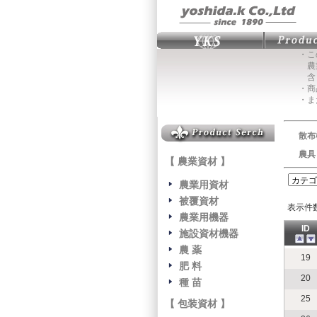
・こ
農業
含
・商
・ま
散布
農具
【 農業資材 】
農業用資材
被覆資材
表示件
農業用機器
ID
施設資材機器
農 薬
19
肥 料
20
種 苗
25
【 包装資材 】