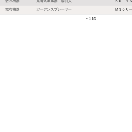
散布機器
充電式噴霧器 霧仙人
ＫＫ－１
散布機器
ガーデンスプレーヤー
ＭＳシリ
«
1
(2)