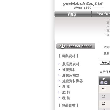
・こ
農業
含
・商
・ま
散布
農具
【 農業資材 】
農業用資材
被覆資材
表示件
農業用機器
ID
施設資材機器
農 薬
28
肥 料
17
種 苗
15
【 包装資材 】