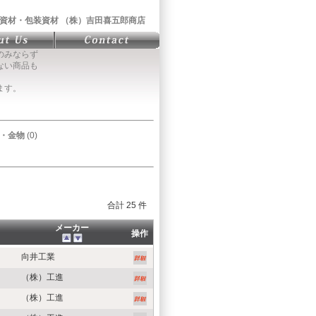
資材・包装資材 （株）吉田喜五郎商店
のみならず
ない商品も
ます。
・金物
(0)
合計 25 件
メーカー
操作
向井工業
（株）工進
（株）工進