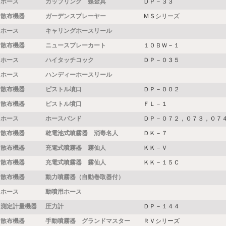
ホース
カップリング 蝶金具
ＤＰ－３３
散布機器
ガーデンスプレーヤー
ＭＳシリーズ
ホース
キャリングホースリール
散布機器
ニュースプレーカート
１０ＢＷ－１
ホース
ハイタッチコック
ＤＰ－０３５
ホース
ハンディーホースリール
散布機器
ピストル墳口
ＤＰ－００２
散布機器
ピストル墳口
ＦＬ－１
ホース
ホースバンド
ＤＰ－０７２，０７３，０７
散布機器
乾電池式噴霧器 消毒名人
ＤＫ－７
散布機器
充電式噴霧器 霧仙人
ＫＫ－Ｖ
散布機器
充電式噴霧器 霧仙人
ＫＫ－１５Ｃ
散布機器
動力噴霧器（自動巻取器付）
ホース
動噴用ホース
測定計量機器
圧力計
ＤＰ－１４４
散布機器
手動噴霧器 グランドマスター
ＲＶシリーズ