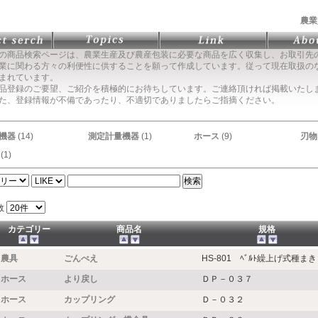
農業
の商品検索ページは、農業生産及び農産包装に必要な商品を広く収集し、お取引先
に関わる方々の利便性に供することを願って作成しています。従って現在取扱の
まれています。
品登録のご要望、ご紹介を積極的にお待ちしています。ご連絡頂ければ掲載いたし
た、登録情報が不備であったり、不適切でありましたらご指摘ください。
機器
(14)
測定計量機器
(1)
ホース
(9)
刃物
(1)
数
カテゴリー
商品名
規格
農具
ごんべえ
HS-801 ﾍﾞﾙﾄ繰上げ式種まき
ホース
より戻し
ＤＰ－０３７
ホース
カップリング
Ｄ－０３２