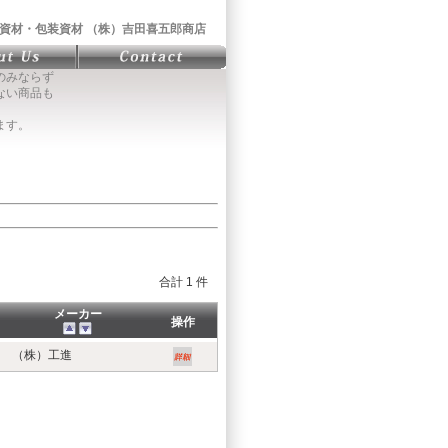
資材・包装資材 （株）吉田喜五郎商店
のみならず
ない商品も
ます。
合計 1 件
メーカー
操作
（株）工進