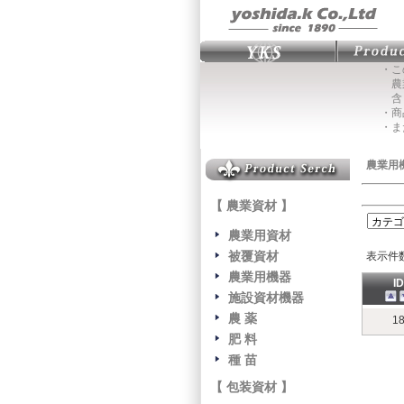
・こ
農業
含
・商
・ま
農業用
【 農業資材 】
農業用資材
被覆資材
表示件
農業用機器
ID
施設資材機器
農 薬
1
肥 料
種 苗
【 包装資材 】