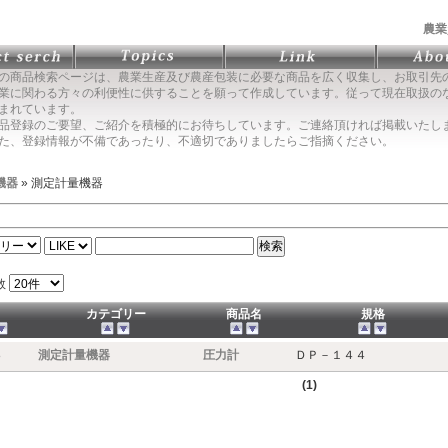
農業
の商品検索ページは、農業生産及び農産包装に必要な商品を広く収集し、お取引先
に関わる方々の利便性に供することを願って作成しています。従って現在取扱の
まれています。
品登録のご要望、ご紹介を積極的にお待ちしています。ご連絡頂ければ掲載いたし
た、登録情報が不備であったり、不適切でありましたらご指摘ください。
機器
» 測定計量機器
数
カテゴリー
商品名
規格
8
測定計量機器
圧力計
ＤＰ－１４４
(1)