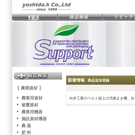
新着情報
: 商品追加登録
【 農業資材 】
農業用資材
向井工業のベルト繰上げ式種まき機、住
被覆資材
農業用機器
施設資材機器
農 薬
肥 料