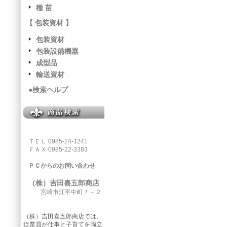
種 苗
【 包装資材 】
包装資材
包装設備機器
成型品
輸送資材
●検索ヘルプ
ＴＥＬ 0985-24-1241
ＦＡＸ 0985-22-3383
ＰＣからのお問い合わせ
（株）吉田喜五郎商店
宮崎市江平中町７－２
（株）吉田喜五郎商店では、
従業員が仕事と子育てを両立