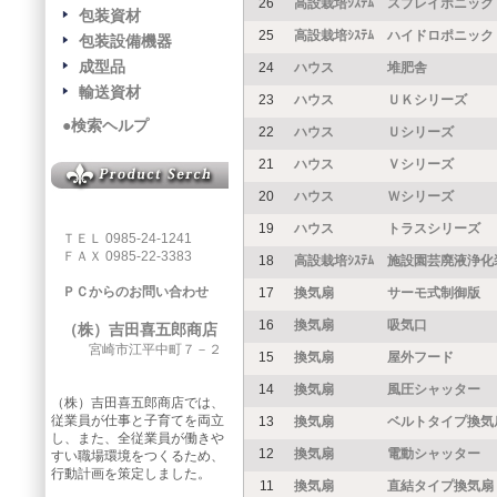
26
高設栽培ｼｽﾃﾑ
スプレイポニック
包装資材
25
高設栽培ｼｽﾃﾑ
ハイドロポニック
包装設備機器
成型品
24
ハウス
堆肥舎
輸送資材
23
ハウス
ＵＫシリーズ
●検索ヘルプ
22
ハウス
Ｕシリーズ
21
ハウス
Ｖシリーズ
20
ハウス
Ｗシリーズ
19
ハウス
トラスシリーズ
ＴＥＬ 0985-24-1241
ＦＡＸ 0985-22-3383
18
高設栽培ｼｽﾃﾑ
施設園芸廃液浄化
ＰＣからのお問い合わせ
17
換気扇
サーモ式制御版
16
換気扇
吸気口
（株）吉田喜五郎商店
宮崎市江平中町７－２
15
換気扇
屋外フード
14
換気扇
風圧シャッター
（株）吉田喜五郎商店では、
従業員が仕事と子育てを両立
13
換気扇
ベルトタイプ換気
し、また、全従業員が働きや
12
換気扇
電動シャッター
すい職場環境をつくるため、
行動計画を策定しました。
11
換気扇
直結タイプ換気扇