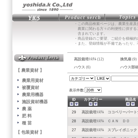
・この商品検索ページは、農業生産及
農業に関わる方々の利便性に供する
含まれています。
・商品登録のご要望、ご紹介を積極的
・また、登録情報が不備であったり、
高設栽培ｼｽﾃﾑ
(12)
換気扇
(9)
ハウス
(6)
ハウス部
【 農業資材 】
農業用資材
被覆資材
表示件数
農業用機器
ID
カテゴリー
商品名
施設資材機器
農 薬
29
高設栽培ｼｽﾃﾑ
ココベリーパート
肥 料
28
高設栽培ｼｽﾃﾑ
ＣＡＮ ＤＯ
種 苗
27
高設栽培ｼｽﾃﾑ
スプレイポニック
【 包装資材 】