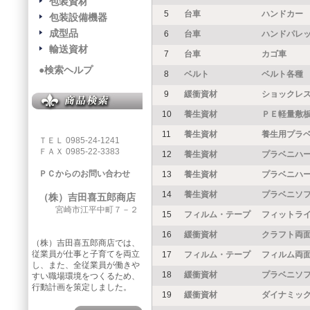
包装資材
5
台車
ハンドカー
包装設備機器
成型品
6
台車
ハンドパレ
輸送資材
7
台車
カゴ車
●検索ヘルプ
8
ベルト
ベルト各種
9
緩衝資材
ショックレ
10
養生資材
ＰＥ軽量敷
11
養生資材
養生用プラ
ＴＥＬ 0985-24-1241
ＦＡＸ 0985-22-3383
12
養生資材
プラベニハ
ＰＣからのお問い合わせ
13
養生資材
プラベニハ
14
養生資材
プラベニソ
（株）吉田喜五郎商店
宮崎市江平中町７－２
15
フィルム・テープ
フィットラ
16
緩衝資材
クラフト両面
（株）吉田喜五郎商店では、
従業員が仕事と子育てを両立
17
フィルム・テープ
フィルム両面
し、また、全従業員が働きや
18
緩衝資材
プラベニソフ
すい職場環境をつくるため、
行動計画を策定しました。
19
緩衝資材
ダイナミッ