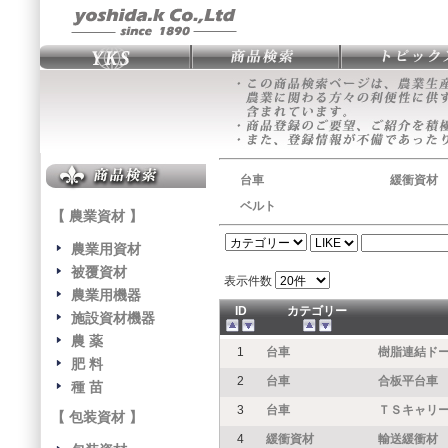
台車
緩衝資材
ベルト
【 農業資材 】
農業用資材
被覆資材
表示件数
農業用機器
ID
カテゴリー
施設資材機器
農 薬
1
台車
樹脂連結ド
肥 料
2
台車
合板平台車
種 苗
3
台車
ＴＳキャリ
【 包装資材 】
4
緩衝資材
輸送緩衝材