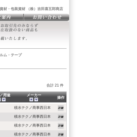
資材・包装資材 （株）吉田喜五郎商店
ルム・テープ
合計 21 件
／用途
メーカー
操作
積水テクノ商事西日本
積水テクノ商事西日本
積水テクノ商事西日本
積水テクノ商事西日本