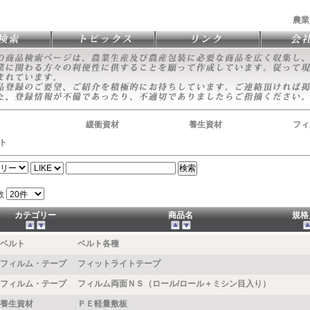
農業
緩衝資材
養生資材
フィ
ト
数
カテゴリー
商品名
規格
ベルト
ベルト各種
フィルム・テープ
フィットライトテープ
フィルム・テープ
フィルム両面ＮＳ（ロール/ロール＋ミシン目入り）
養生資材
ＰＥ軽量敷板