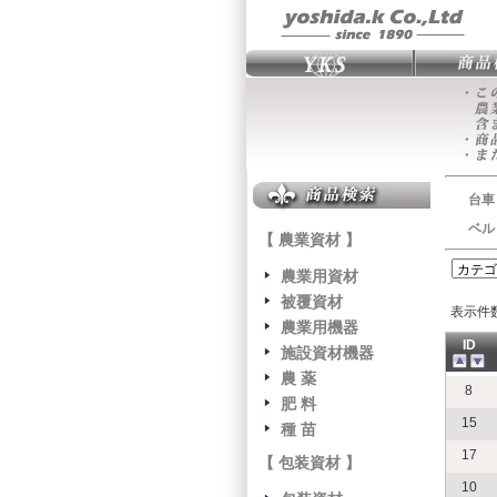
台車
ベル
【 農業資材 】
農業用資材
被覆資材
表示件
農業用機器
ID
施設資材機器
農 薬
8
肥 料
15
種 苗
17
【 包装資材 】
10