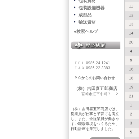
包装資材
11
包装設備機器
成型品
12
輸送資材
13
●検索ヘルプ
14
20
4
9
ＴＥＬ 0985-24-1241
ＦＡＸ 0985-22-3383
16
ＰＣからのお問い合わせ
18
19
（株）吉田喜五郎商店
宮崎市江平中町７－２
21
1
（株）吉田喜五郎商店では、
従業員が仕事と子育てを両立
2
し、また、全従業員が働きや
3
すい職場環境をつくるため、
行動計画を策定しました。
5