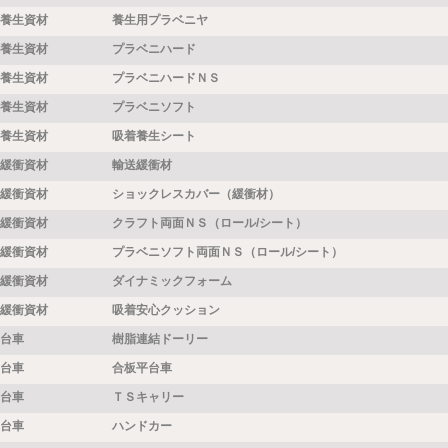
養生資材
養生用プラベニヤ
養生資材
プラベニハード
養生資材
プラベニハードＮＳ
養生資材
プラベニソフト
養生資材
吸着養生シート
緩衝資材
輸送緩衝材
緩衝資材
ショックレスカバー（緩衝材）
緩衝資材
クラフト両面ＮＳ（ロール/シート）
緩衝資材
プラベニソフト両面ＮＳ（ロール/シート）
緩衝資材
ダイナミックフォーム
緩衝資材
吸着安心クッション
台車
樹脂連結ドーリー
台車
合板平台車
台車
ＴＳキャリー
台車
ハンドカー