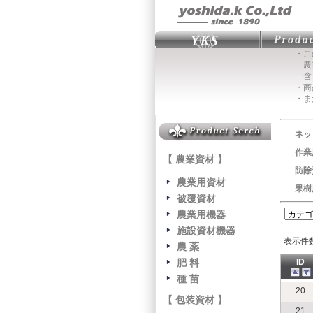
・こ
農業
含
・商
・ま
ネッ
作業
【 農業資材 】
防除
農業用資材
果樹
被覆資材
農業用機器
施設資材機器
表示件
農 薬
肥 料
ID
種 苗
20
【 包装資材 】
21