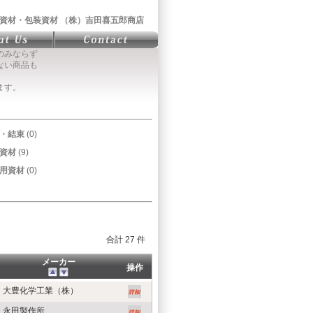
資材・包装資材 （株）吉田喜五郎商店
のみならず
ない商品も
ます。
・結束
(0)
資材
(9)
用資材
(0)
合計 27 件
メーカー
操作
大豊化学工業（株）
永田製作所