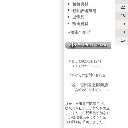
包装資材
22
包装設備機器
18
成型品
輸送資材
19
●検索ヘルプ
13
15
ＴＥＬ 0985-24-1241
ＦＡＸ 0985-22-3383
ＰＣからのお問い合わせ
（株）吉田喜五郎商店
宮崎市江平中町７－２
（株）吉田喜五郎商店では、
従業員が仕事と子育てを両立
し、また、全従業員が働きや
すい職場環境をつくるため、
行動計画を策定しました。