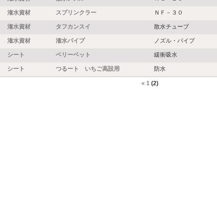
潅水資材
スプリンクラー
ＮＦ－３０
潅水資材
タフカンスイ
散水チューブ
潅水資材
潅水パイプ
ノズル・パイプ
シート
ベリーベット
緩衝吸水
シート
つるート いちご高設用
防水
«
1
(2)