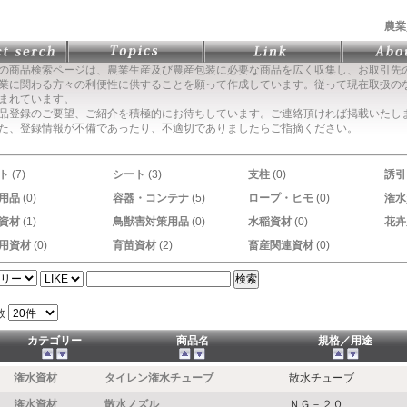
農業
の商品検索ページは、農業生産及び農産包装に必要な商品を広く収集し、お取引先
に関わる方々の利便性に供することを願って作成しています。従って現在取扱の
まれています。
品登録のご要望、ご紹介を積極的にお待ちしています。ご連絡頂ければ掲載いたし
た、登録情報が不備であったり、不適切でありましたらご指摘ください。
ト
(7)
シート
(3)
支柱
(0)
誘引
用品
(0)
容器・コンテナ
(5)
ロープ・ヒモ
(0)
潅水
資材
(1)
鳥獣害対策用品
(0)
水稲資材
(0)
花卉
用資材
(0)
育苗資材
(2)
畜産関連資材
(0)
数
カテゴリー
商品名
規格／用途
潅水資材
タイレン潅水チューブ
散水チューブ
潅水資材
散水ノズル
ＮＧ－２０