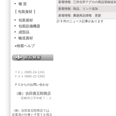
新着情報
:
三井化学アグロの商品登録追
種 苗
新着情報
:
商品、リンク追加
【 包装資材 】
新着情報
:
農薬商品情報 更新
包装資材
計 6 件のニュース記事があります
包装設備機器
成型品
輸送資材
●検索ヘルプ
ＴＥＬ 0985-24-1241
ＦＡＸ 0985-22-3383
ＰＣからのお問い合わせ
（株）吉田喜五郎商店
宮崎市江平中町７－２
（株）吉田喜五郎商店では、
従業員が仕事と子育てを両立