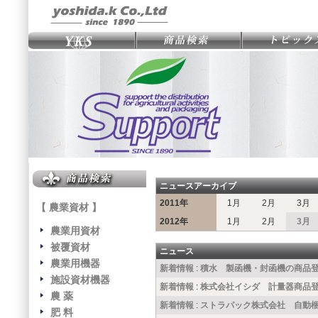
ニュースアーカイブ
2011年
1月
2月
3月
【 農業資材 】
2012年
1月
2月
3月
農業用資材
被覆資材
ニュース
農業用機器
新着情報
:
積水 製函機・封函機の商品
施設資材機器
新着情報
:
株式会社イシダ 計量器商品
農 薬
新着情報
:
ストラパック株式会社 自動
肥 料